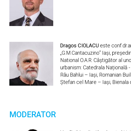
Dragos CIOLACU
este conf.dr.a
„G.M.Cantacuzino” Iași, președint
National O.A.R. Câștigător al un
urbanism: Catedrala Națională -
Râu Bahlui – Iași, Romanian Bui
Ștefan cel Mare – Iași, Bienala d
MODERATOR