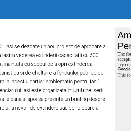
 CL Iasi se dezbate un nou proiect de aprobare a
asi in vederea extinderii capacitatii cu 600
ost inaintata cu scopul de a opri extinderea
nistica si de cheltuire a fondurilor publice ce
ral al acestui cartier emblematic pentru Iasi".
arului Iasi este organizata in jurul unei serii
 sa le puna si apoi sa prezinte un briefing despre
ului, a nevoii de extindere sau de relocare a