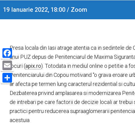
19 Ianuarie 2022, 18:00 / Zoom
Presa locala din Iasi atrage atentia ca in sedintele de
unui PUZ depus de Penitenciarul de Maxima Siguranta I
Facebook
locuri (
apix.ro
). Totodata in mediul online o petitie a f
Email
Penitenciarului din Copou motivand "o grava eroare urba
ar afecta pe termen lung caracterul rezidential si cultu
Share
Dezbaterea privind amplasarea si modernizarea Penitenci
de intrebari pe care factorii de decizie locali ar trebui
practici pentru reducerea supraaglomerarii penitenciar
acestuia