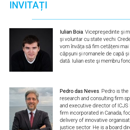
INVITAȚI
Iulian Boia
. Vicepreședinte și 
și voluntar cu state vechi. Cre
vom învăța să fim cetățeni mai 
căpșuni și romanele de capă și s
dată. Iulian este şi membru fond
Pedro das Neves
. Pedro is th
research and consulting firm sp
and executive director of ICJS 
firm incorporated in Canada, foc
delivery of innovative organisat
justice sector. He is a board di