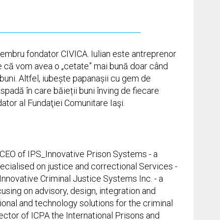
membru fondator CIVICA. Iulian este antreprenor
de că vom avea o „cetate” mai bună doar când
buni. Altfel, iubește papanașii cu gem de
padă în care băieții buni înving de fiecare
ator al Fundaţiei Comunitare Iaşi.
e CEO of IPS_Innovative Prison Systems - a
ecialised on justice and correctional Services -
Innovative Criminal Justice Systems Inc. - a
using on advisory, design, integration and
ional and technology solutions for the criminal
rector of ICPA the International Prisons and