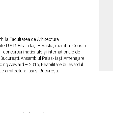
rh. la Facultatea de Arhitectura
e U.A.R. Filiala Iași – Vaslui, membru Consiliul
or concursuri naționale și internaționale de
 București, Ansamblul Palas- Iași, Amenajare
lding Aaward – 2016, Reabilitare bulevardul
e arhitectura Iași și București.