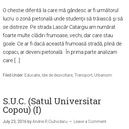
O chestie diferită la care mă gândesc ar fi următorul
lucru: o zonă pietonală unde studenţii să trăiască şi să
se distreze. Pe strada Lascăr Catargiu am numărat
foarte multe clădiri frumoase, vechi, dar care stau
goale. Ce ar fi dacă această frumoasă stradă, plină de
copaci, ar deveni pietonală. În prima parte analizam
care […]
Filed Under:
Educatie
,
Idei de dezvoltare
,
Transport
,
Urbanism
S.U.C. (Satul Universitar
Copou) (I)
July 23, 2016
by
Andrei R Ciuhodaru
Leave a Comment