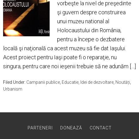
vorbeşte la nivel de preşedinte
şi guvern despre construirea
unui muzeu national al
Holocaustului din România,
pentru a începe o dezbatere
locală şi naţională ca acest muzeu să fie dat Iaşului.
Acest proiect pentru Iaşi poate fi o reparaţie, nu
singura, pentru care noi ieşenii trebuie să ne adunăm […]
Filed Under:
Campanii publice
,
Educatie
,
Idei de dezvoltare
,
Noutăți
,
Urbanism
PARTENERI
DONEAZĂ
CONTACT