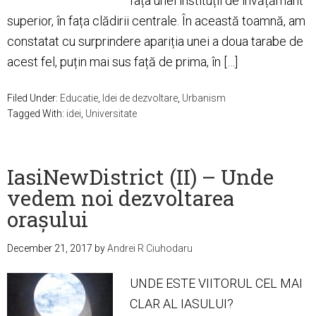
fața unei instituții de învățământ
superior, în fața clădirii centrale. În această toamnă, am
constatat cu surprindere apariția unei a doua tarabe de
acest fel, puțin mai sus față de prima, în […]
Filed Under:
Educatie
,
Idei de dezvoltare
,
Urbanism
Tagged With:
idei
,
Universitate
IasiNewDistrict (II) – Unde
vedem noi dezvoltarea
orașului
December 21, 2017
by
Andrei R Ciuhodaru
UNDE ESTE VIITORUL CEL MAI
CLAR AL IASULUI?