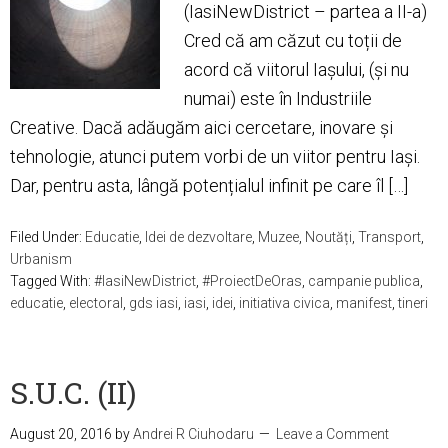
(IasiNewDistrict – partea a II-a)
Cred că am căzut cu toții de
acord că viitorul Iașului, (și nu
numai) este în Industriile
Creative. Dacă adăugăm aici cercetare, inovare și
tehnologie, atunci putem vorbi de un viitor pentru Iași.
Dar, pentru asta, lângă potențialul infinit pe care îl […]
Filed Under:
Educatie
,
Idei de dezvoltare
,
Muzee
,
Noutăți
,
Transport
,
Urbanism
Tagged With:
#IasiNewDistrict
,
#ProiectDeOras
,
campanie publica
,
educatie
,
electoral
,
gds iasi
,
iasi
,
idei
,
initiativa civica
,
manifest
,
tineri
S.U.C. (II)
August 20, 2016
by
Andrei R Ciuhodaru
Leave a Comment