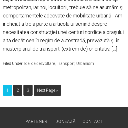
metropolitan, iar noi, locuitorii, trebuie să ne asumăm şi
comportamentele adecvate de mobilitate urbană! Am
încheiat a treia parte a articolului scriind despre
necesitatea construcţiei unei centuri nordice a oraşului,
alta decât cea în regim de autostradă, prevăzută şi în
masterplanul de transport, (extrem de) orientativ, […]
Filed Under:
Idei de dezvoltare
,
Transport
,
Urbanism
1
2
3
Next Page »
PARTENERI
DONEAZĂ
CONTACT