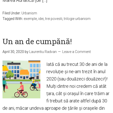
Marea Adriatică (de […]
Filed Under:
Urbanism
Tagged With:
exemple
,
idei
,
trei povesti
,
trilogie urbanism
Un an de cumpănă!
April 30, 2020
by
Laurentiu Radvan
Leave a Comment
Iată că au trecut 30 de ani de la
revoluție și ne-am trezit în anul
2020 (sau douăzeci douăzeci!)!
Mulți dintre noi credem că atât
țara, cât și orașul în care trăim ar
fi trebuit să arate altfel după 30
de ani, măcar undeva aproape de țările și orașele din