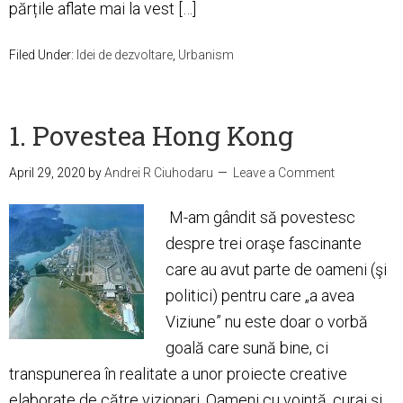
părțile aflate mai la vest […]
Filed Under:
Idei de dezvoltare
,
Urbanism
1. Povestea Hong Kong
April 29, 2020
by
Andrei R Ciuhodaru
Leave a Comment
M-am gândit să povestesc
despre trei oraşe fascinante
care au avut parte de oameni (şi
politici) pentru care „a avea
Viziune” nu este doar o vorbă
goală care sună bine, ci
transpunerea în realitate a unor proiecte creative
elaborate de către vizionari. Oameni cu voinţă, curaj şi