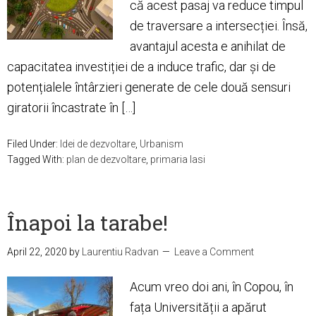
că acest pasaj va reduce timpul
de traversare a intersecției. Însă,
avantajul acesta e anihilat de
capacitatea investiției de a induce trafic, dar și de
potențialele întârzieri generate de cele două sensuri
giratorii încastrate în […]
Filed Under:
Idei de dezvoltare
,
Urbanism
Tagged With:
plan de dezvoltare
,
primaria Iasi
Înapoi la tarabe!
April 22, 2020
by
Laurentiu Radvan
Leave a Comment
Acum vreo doi ani, în Copou, în
fața Universității a apărut