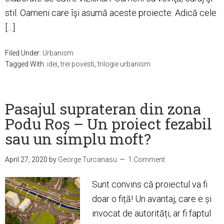
stil. Oameni care îşi asumă aceste proiecte. Adică cele
[…]
Filed Under:
Urbanism
Tagged With:
idei
,
trei povesti
,
trilogie urbanism
Pasajul suprateran din zona
Podu Roș – Un proiect fezabil
sau un simplu moft?
April 27, 2020
by
George Turcanasu
1 Comment
Sunt convins că proiectul va fi
doar o fiță! Un avantaj, care e și
invocat de autorități, ar fi faptul