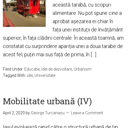
această tarabă, cu scopuri
alimentare. Nu pot spune cine a
aprobat așezarea ei chiar în
fața unei instituții de învățământ
superior, în fața clădirii centrale. În această toamnă, am
constatat cu surprindere apariția unei a doua tarabe de
acest fel, puțin mai sus față de prima, în […]
Filed Under:
Educatie
,
Idei de dezvoltare
,
Urbanism
Tagged With:
idei
,
Universitate
Mobilitate urbană (IV)
April 2, 2020
by
George Turcanasu
Leave a Comment
Iaşul evoluează rapid către o structură urbană de tip