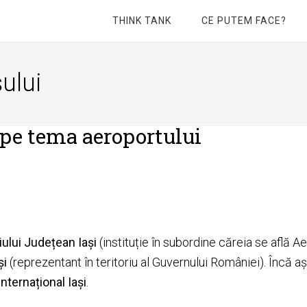
THINK TANK
CE PUTEM FACE?
ului
 pe tema aeroportului
iului Județean Iași
(instituție în subordine căreia se află Ae
și
(reprezentant în teritoriu al Guvernului României). Încă 
Internațional Iași
.