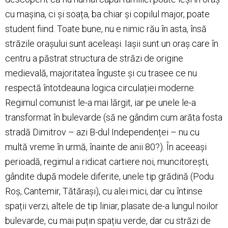
cu mașina, ci și soața, ba chiar și copilul major, poate
student fiind. Toate bune, nu e nimic rău în asta, însă
străzile orașului sunt aceleași. Iașii sunt un oraș care în
centru a păstrat structura de străzi de origine
medievală, majoritatea înguste și cu trasee ce nu
respectă întotdeauna logica circulației moderne.
Regimul comunist le-a mai lărgit, iar pe unele le-a
transformat în bulevarde (să ne gândim cum arăta fosta
stradă Dimitrov – azi B-dul Independenței – nu cu
multă vreme în urmă, înainte de anii 80?). În aceeași
perioadă, regimul a ridicat cartiere noi, muncitorești,
gândite după modele diferite, unele tip grădină (Podu
Roș, Cantemir, Tătărași), cu alei mici, dar cu întinse
spații verzi, altele de tip liniar, plasate de-a lungul noilor
bulevarde, cu mai puțin spațiu verde, dar cu străzi de