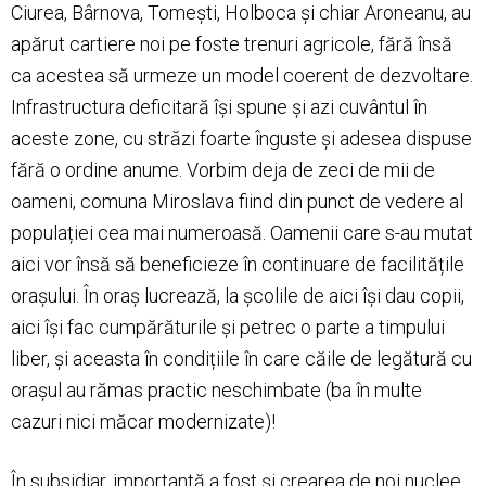
Ciurea, Bârnova, Tomești, Holboca și chiar Aroneanu, au
apărut cartiere noi pe foste trenuri agricole, fără însă
ca acestea să urmeze un model coerent de dezvoltare.
Infrastructura deficitară își spune și azi cuvântul în
aceste zone, cu străzi foarte înguste și adesea dispuse
fără o ordine anume. Vorbim deja de zeci de mii de
oameni, comuna Miroslava fiind din punct de vedere al
populației cea mai numeroasă. Oamenii care s-au mutat
aici vor însă să beneficieze în continuare de facilitățile
orașului. În oraș lucrează, la școlile de aici își dau copii,
aici își fac cumpărăturile și petrec o parte a timpului
liber, și aceasta în condițiile în care căile de legătură cu
orașul au rămas practic neschimbate (ba în multe
cazuri nici măcar modernizate)!
În subsidiar, importantă a fost și crearea de noi nuclee