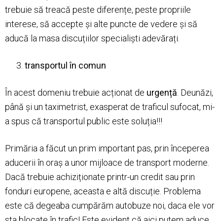
trebuie să treacă peste diferențe, peste propriile
interese, să accepte și alte puncte de vedere și să
aducă la masa discuțiilor specialiști adevărați.
transportul în comun
În acest domeniu trebuie acționat de
urgență
. Deunăzi,
până și un taximetrist, exasperat de traficul sufocat, mi-
a spus că transportul public este soluția!!!
Primăria a făcut un prim important pas, prin începerea
aducerii în oraș a unor mijloace de transport moderne.
Dacă trebuie achiziționate printr-un credit sau prin
fonduri europene, aceasta e altă discuție. Problema
este că degeaba cumpărăm autobuze noi, daca ele vor
sta blocate în trafic! Este evident că aici putem aduce