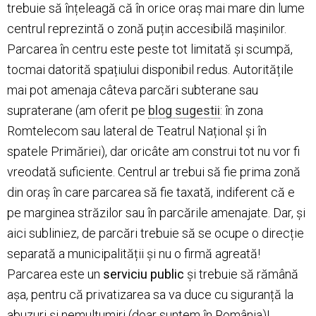
trebuie să înțeleagă că în orice oraș mai mare din lume
centrul reprezintă o zonă puțin accesibilă mașinilor.
Parcarea în centru este peste tot limitată și scumpă,
tocmai datorită spațiului disponibil redus. Autoritățile
mai pot amenaja câteva parcări subterane sau
supraterane (am oferit pe
blog sugestii
: în zona
Romtelecom sau lateral de Teatrul Național și în
spatele Primăriei), dar oricâte am construi tot nu vor fi
vreodată suficiente. Centrul ar trebui să fie prima zonă
din oraș în care parcarea să fie taxată, indiferent că e
pe marginea străzilor sau în parcările amenajate. Dar, și
aici subliniez, de parcări trebuie să se ocupe o direcție
separată a municipalității și nu o firmă agreată!
Parcarea este un
serviciu public
și trebuie să rămână
așa, pentru că privatizarea sa va duce cu siguranță la
abuzuri și nemulțumiri (doar suntem în România)!