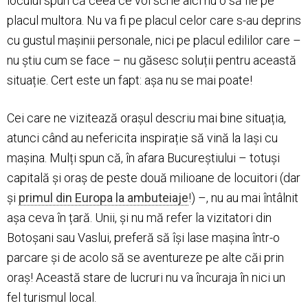
locului spun că ceea ce voi scrie aici nu o să fie pe
placul multora. Nu va fi pe placul celor care s-au deprins
cu gustul mașinii personale, nici pe placul edililor care –
nu știu cum se face – nu găsesc soluții pentru această
situație. Cert este un fapt: așa nu se mai poate!
Cei care ne vizitează orașul descriu mai bine situația,
atunci când au nefericita inspirație să vină la Iași cu
mașina. Mulți spun că, în afara Bucureștiului – totuși
capitală și oraș de peste două milioane de locuitori (dar
și
primul din Europa la ambuteiaje
!) –, nu au mai întâlnit
așa ceva în țară. Unii, și nu mă refer la vizitatori din
Botoșani sau Vaslui, preferă să își lase mașina într-o
parcare și de acolo să se aventureze pe alte căi prin
oraș! Această stare de lucruri nu va încuraja în nici un
fel turismul local.