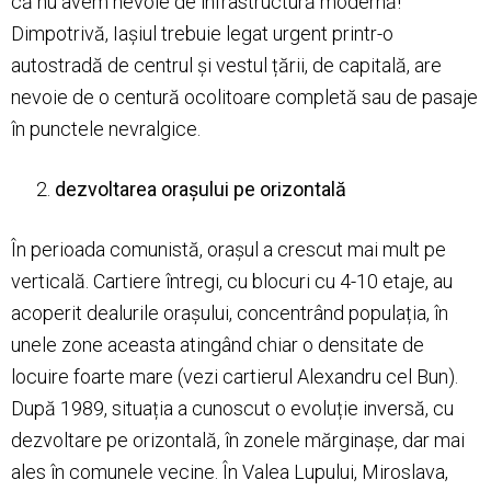
că nu avem nevoie de infrastructură modernă!
Dimpotrivă, Iașiul trebuie legat urgent printr-o
autostradă de centrul și vestul țării, de capitală, are
nevoie de o centură ocolitoare completă sau de pasaje
în punctele nevralgice.
dezvoltarea orașului pe orizontală
În perioada comunistă, orașul a crescut mai mult pe
verticală. Cartiere întregi, cu blocuri cu 4-10 etaje, au
acoperit dealurile orașului, concentrând populația, în
unele zone aceasta atingând chiar o densitate de
locuire foarte mare (vezi cartierul Alexandru cel Bun).
După 1989, situația a cunoscut o evoluție inversă, cu
dezvoltare pe orizontală, în zonele mărginașe, dar mai
ales în comunele vecine. În Valea Lupului, Miroslava,