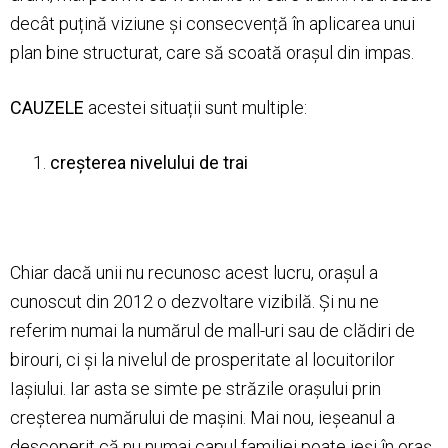
decât puțină viziune și consecvență în aplicarea unui
plan bine structurat, care să scoată orașul din impas.
CAUZELE
acestei situații sunt multiple:
creșterea nivelului de trai
Chiar dacă unii nu recunosc acest lucru, orașul a
cunoscut din 2012 o dezvoltare vizibilă. Și nu ne
referim numai la numărul de mall-uri sau de clădiri de
birouri, ci și la nivelul de prosperitate al locuitorilor
Iașiului. Iar asta se simte pe străzile orașului prin
creșterea numărului de mașini. Mai nou, ieșeanul a
descoperit că nu numai capul familiei poate ieși în oraș