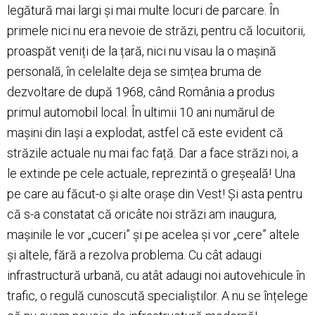
legătură mai largi și mai multe locuri de parcare. În
primele nici nu era nevoie de străzi, pentru că locuitorii,
proaspăt veniți de la țară, nici nu visau la o mașină
personală, în celelalte deja se simțea bruma de
dezvoltare de după 1968, când România a produs
primul automobil local. În ultimii 10 ani numărul de
mașini din Iași a explodat, astfel că este evident că
străzile actuale nu mai fac față. Dar a face străzi noi, a
le extinde pe cele actuale, reprezintă o greșeală! Una
pe care au făcut-o și alte orașe din Vest! Și asta pentru
că s-a constatat că oricâte noi străzi am inaugura,
mașinile le vor „cuceri” și pe acelea și vor „cere” altele
și altele, fără a rezolva problema. Cu cât adaugi
infrastructură urbană, cu atât adaugi noi autovehicule în
trafic, o regulă cunoscută specialiștilor. A nu se înțelege