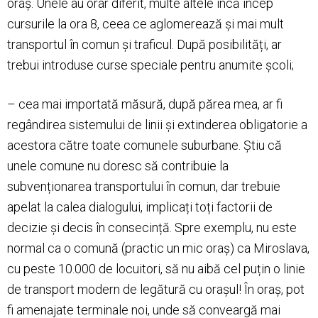
oraș. Unele au orar diferit, multe altele încă încep
cursurile la ora 8, ceea ce aglomerează și mai mult
transportul în comun și traficul. După posibilități, ar
trebui introduse curse speciale pentru anumite școli;
– cea mai importată măsură, după părea mea, ar fi
regândirea sistemului de linii și extinderea obligatorie a
acestora către toate comunele suburbane. Știu că
unele comune nu doresc să contribuie la
subvenționarea transportului în comun, dar trebuie
apelat la calea dialogului, implicați toți factorii de
decizie și decis în consecință. Spre exemplu, nu este
normal ca o comună (practic un mic oraș) ca Miroslava,
cu peste 10.000 de locuitori, să nu aibă cel puțin o linie
de transport modern de legătură cu orașul! În oraș, pot
fi amenajate terminale noi, unde să conveargă mai