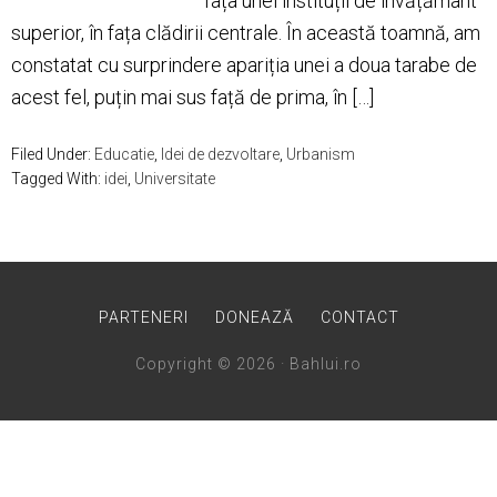
fața unei instituții de învățământ
superior, în fața clădirii centrale. În această toamnă, am
constatat cu surprindere apariția unei a doua tarabe de
acest fel, puțin mai sus față de prima, în […]
Filed Under:
Educatie
,
Idei de dezvoltare
,
Urbanism
Tagged With:
idei
,
Universitate
PARTENERI
DONEAZĂ
CONTACT
Copyright © 2026 · Bahlui.ro