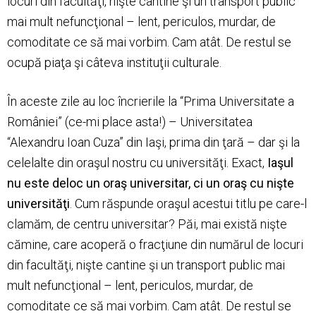
locuri din facultăţi, nişte cantine şi un transport public
mai mult nefuncţional – lent, periculos, murdar, de
comoditate ce să mai vorbim. Cam atât. De restul se
ocupă piaţa şi câteva instituţii culturale.
În aceste zile au loc încrierile la “Prima Universitate a
României” (ce-mi place asta!) – Universitatea
“Alexandru Ioan Cuza” din Iaşi, prima din ţară – dar şi la
celelalte din oraşul nostru cu universităţi. Exact,
Iaşul
nu este deloc un oraş universitar, ci un oraş cu nişte
universităţi
. Cum răspunde oraşul acestui titlu pe care-l
clamăm, de centru universitar? Păi, mai există nişte
cămine, care acoperă o fracţiune din numărul de locuri
din facultăţi, nişte cantine şi un transport public mai
mult nefuncţional – lent, periculos, murdar, de
comoditate ce să mai vorbim. Cam atât. De restul se