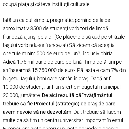
ocupă piaţa şi câteva instituţii culturale.
Iată un calcul simplu, pragmatic, pornind de la cei
aproximativ 3500 de studenţi vorbitori de limbă
franceză ajunşi pe aici. (Ce plăcere e să aud pe străzile
Iaşului vorbindu-se franceza!) Să zicem că aceştia
cheltuie minim 500 de euro pe lună, înclusiv chiria.
Adică 1,75 milioane de euro pe lună. Timp de 9 luni pe
an înseamnă 15.750.000 de euro. Păi asta e cam 7% din
bugetul Iaşului, bani care rămân în oraş. Dacă ar fi
10.000 de studenţi, ar fi un sfert din bugetul municipal.
20.000, jumătate.
De aici rezultă că învăţământul
trebuie să fie Proiectul (strategic) de oraş de care
avem nevoie să ne dezvoltăm
. Dar, trebuie să facem
multe ca să fim un centru universitar important în estul
Europei. Am nişte păreri şi puncte de vedere despre