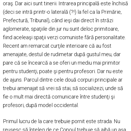
oraş. Dar aici sunt tinerii. Intrarea principală este închisă
(deci se intră printr-o laterală (?!) la fel ca la Primărie,
Prefectură, Tribunal), când ieşi dai direct în străzi
aglomerate, spaţiile din jur nu sunt deloc primitoare,
fiind aceleaşi spaţii verzi comuniste fără personalitate.
Recent am remarcat curţile interioare că au fost
amenajate, destul de rudimetar după gustul meu, dar
pare că se încearcă a se oferi un mediu mai primitor
pentru studenţi, poate şi pentru profesori. Dar nu este
de ajuns. Parcul dintre cele două corpuri principale ar
trebui amenajat să vrei să stai, să socializezi, unde să
fie o mult mai directă comunicare între studenţi şi
profesori, după model occidental.
Primul lucru de la care trebuie pornit este strada. Nu
reuşesc să înţeleg de ce Copoul trebuie să aibă un aşa