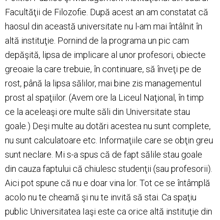
Facultăţii de Filozofie. După acest an am constatat că
haosul din această universitate nu l-am mai întâlnit în
altă instituţie. Pornind de la programa un pic cam
depăşită, lipsa de implicare al unor profesori, obiecte
greoaie la care trebuie, în continuare, să înveţi pe de
rost, până la lipsa sălilor, mai bine zis managementul
prost al spaţiilor. (Avem ore la Liceul Naţional, în timp
ce la aceleaşi ore multe săli din Universitate stau
goale.) Deşi multe au dotări acestea nu sunt complete,
nu sunt calculatoare etc. Informaţiile care se obţin greu
sunt neclare. Mi s-a spus că de fapt sălile stau goale
din cauza faptului că chiulesc studenţii (sau profesorii).
Aici pot spune că nu e doar vina lor. Tot ce se întâmplă
acolo nu te cheamă şi nu te invită să stai. Ca spaţiu
public Universitatea Iaşi este ca orice altă instituţie din