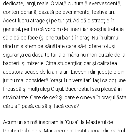
dedicate, largi, reale. O viaţă culturală evervescentă,
contemporană, bazată pe evenimente, festivaluri.
Acest lucru atrage şi pe turişti. Adică distracţie în
general, pentru că vorbim de tineri, iar aceştia trebuie
să aibă ce face (şi cheltui bani) în oraş. Nu în ultimul
rând un sistem de sănătate care să-ţi ofere totuşi
siguranţa că dacă te tai la o mână nu mori cu zile de la
bacterii şi mizerie. Cifra studenţilor, dar şi calitatea
acestora scade de la an la an. Liceenii din judeţele din
jur nu mai consideră “oraşul universitar” Iaşi ca opţiune
firească şi mulţi aleg Clujul, Bucureştiul sau pleacă în
străinătate. Oare de ce? Şi oare e cineva în oraşul ăsta
căruia îi pasă, ca să şi facă ceva?
Acum un an mă înscriam la “Cuza”, la Masterul de
Politici Publice şi Management Instituţional din cadrul