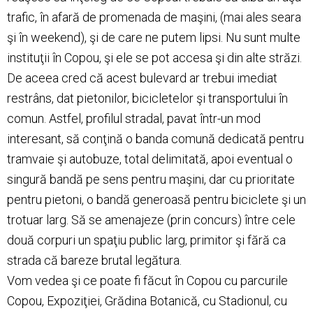
trafic, în afară de promenada de maşini, (mai ales seara
şi în weekend), şi de care ne putem lipsi. Nu sunt multe
instituţii în Copou, şi ele se pot accesa şi din alte străzi.
De aceea cred că acest bulevard ar trebui imediat
restrâns, dat pietonilor, bicicletelor şi transportului în
comun. Astfel, profilul stradal, pavat într-un mod
interesant, să conţină o banda comună dedicată pentru
tramvaie şi autobuze, total delimitată, apoi eventual o
singură bandă pe sens pentru maşini, dar cu prioritate
pentru pietoni, o bandă generoasă pentru biciclete şi un
trotuar larg. Să se amenajeze (prin concurs) între cele
două corpuri un spaţiu public larg, primitor şi fără ca
strada că bareze brutal legătura.
Vom vedea şi ce poate fi făcut în Copou cu parcurile
Copou, Expoziţiei, Grădina Botanică, cu Stadionul, cu