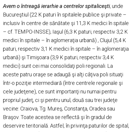
Avem o întreagă ierarhie a centrelor spitaliceşti
, unde
Bucureştiul (22 K paturi în spitalele publice şi private –
inclusiv în centre de sănătate şi 11,3 K medici în spitale
– cf. TEMPO-INSSE), Iaşul (6,3 K paturi, respectiv 3,2 K
medici în spitale – în aglomeraţia urbană) , Clujul (5,4 K
paturi, respectiv 3,1 K medici în spitale – în aglomeraţia
urbană) şi Timişoara (3,9 K paturi, respectiv 3,4 K
medici) sunt cei mai consolidaţi poli regionali. La
aceste patru oraşe se adaugă şi alţi câţiva poli situaţi
într-o poziţie intermediară (între centrele regionale şi
cele judeţene), ce sunt importanţi nu numai pentru
propriul judeţ, ci şi pentru unul, două sau trei judeţe
vecine: Craiova, Tg. Mureş, Constanţa, Oradea sau
Braşov. Toate acestea se reflectă şi în gradul de
deservire teritorială. Astfel, în privinţa paturilor de spital,