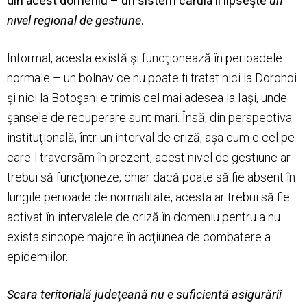
din acest domeniu – un sistem căruia îi lipseşte
un
nivel regional de gestiune
.
Informal, acesta există şi funcţionează în perioadele
normale – un bolnav ce nu poate fi tratat nici la Dorohoi
şi nici la Botoşani e trimis cel mai adesea la Iaşi, unde
şansele de recuperare sunt mari. Însă, din perspectiva
instituţională, într-un interval de criză, aşa cum e cel pe
care-l traversăm în prezent, acest nivel de gestiune ar
trebui să funcţioneze; chiar dacă poate să fie absent în
lungile perioade de normalitate, acesta ar trebui să fie
activat în intervalele de criză în domeniu pentru a nu
exista sincope majore în acţiunea de combatere a
epidemiilor.
Scara teritorială judeţeană nu e suficientă asigurării