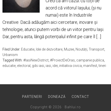
Cred că am căzut cu toții de
acord că viitorul Iașului, (și nu
numai) este în Industriile
Creative. Dacă adăugăm aici cercetare, inovare și
tehnologie, atunci putem vorbi de un viitor pentru Iași.
Dar, pentru asta, lângă potențialul infinit pe care îl […]
Filed Under:
Educatie
,
Idei de dezvoltare
,
Muzee
,
Noutăți
,
Transport
,
Urbanism
Tagged With:
#IasiNewDistrict
,
#ProiectDeOras
,
campanie publica
,
educatie
,
electoral
,
gds iasi
,
iasi
,
idei
,
initiativa civica
,
manifest
,
tineri
PARTENERI
DONEAZĂ
CONTACT
Copyright © 2026 · Bahlui.ro