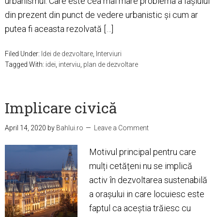
urbanismul. Care este cea mai mare problema a Iașiului
din prezent din punct de vedere urbanistic și cum ar
putea fi aceasta rezolvată […]
Filed Under:
Idei de dezvoltare
,
Interviuri
Tagged With:
idei
,
interviu
,
plan de dezvoltare
Implicare civică
April 14, 2020
by
Bahlui.ro
Leave a Comment
Motivul principal pentru care
mulți cetățeni nu se implică
activ în dezvoltarea sustenabilă
a orașului in care locuiesc este
faptul ca aceștia trăiesc cu