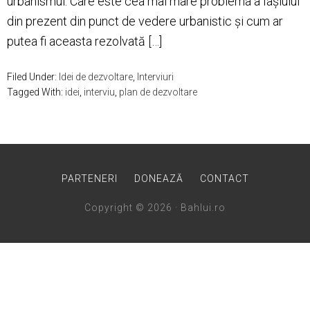
urbanismul. Care este cea mai mare problema a Iașiului
din prezent din punct de vedere urbanistic și cum ar
putea fi aceasta rezolvată […]
Filed Under:
Idei de dezvoltare
,
Interviuri
Tagged With:
idei
,
interviu
,
plan de dezvoltare
PARTENERI
DONEAZĂ
CONTACT
Copyright © 2026 · Bahlui.ro