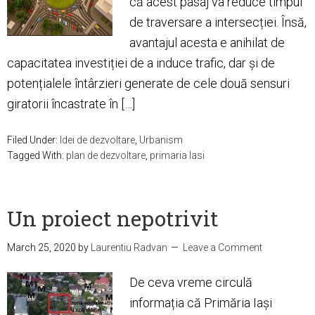
că acest pasaj va reduce timpul
de traversare a intersecției. Însă,
avantajul acesta e anihilat de
capacitatea investiției de a induce trafic, dar și de
potențialele întârzieri generate de cele două sensuri
giratorii încastrate în […]
Filed Under:
Idei de dezvoltare
,
Urbanism
Tagged With:
plan de dezvoltare
,
primaria Iasi
Un proiect nepotrivit
March 25, 2020
by
Laurentiu Radvan
Leave a Comment
De ceva vreme circulă
informația că Primăria Iași