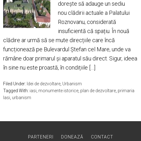
dorește să adauge un sediu
nou clădirii actuale a Palatului
Roznovanu, considerată
insuficientă că spațiu. În nouă
clădire ar urmă să se mute direcțiile care încă
funcționează pe Bulevardul Ștefan cel Mare, unde va
rămâne doar primarul și aparatul său direct. Sigur, ideea
în sine nu este proastă, în condițiile […]
Filed Under:
Idei de dezvoltare
,
Urbanism
Tagged With:
iasi
,
monumente istorice
,
plan de dezvoltare
,
primaria
Iasi
,
urbanism
PARTENERI
DONEAZĂ
CONTACT